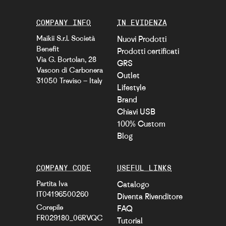
COMPANY INFO
IN EVIDENZA
Maikii S.r.l. Società
Nuovi Prodotti
Benefit
Prodotti certificati
Via G. Bortolan, 28
GRS
Vascon di Carbonera
Outlet
31050 Treviso – Italy
Lifestyle
Brand
Chiavi USB
100% Custom
Blog
COMPANY CODE
USEFUL LINKS
Partita Iva
Catalogo
IT04196500260
Diventa Rivenditore
Corepile
FAQ
FR029180_06RVQC
Tutorial