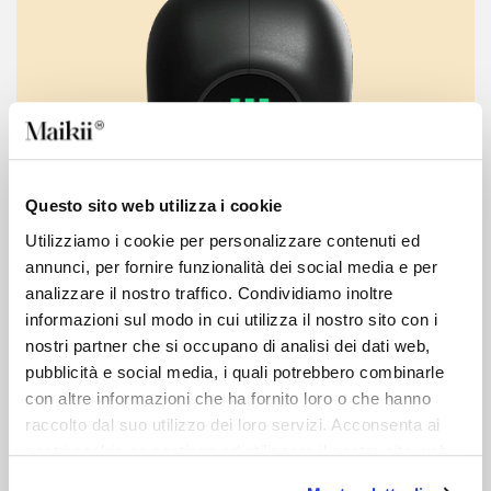
Questo sito web utilizza i cookie
Utilizziamo i cookie per personalizzare contenuti ed
annunci, per fornire funzionalità dei social media e per
analizzare il nostro traffico. Condividiamo inoltre
informazioni sul modo in cui utilizza il nostro sito con i
nostri partner che si occupano di analisi dei dati web,
pubblicità e social media, i quali potrebbero combinarle
con altre informazioni che ha fornito loro o che hanno
Perché scegliere un
raccolto dal suo utilizzo dei loro servizi. Acconsenta ai
nostri cookie se continua ad utilizzare il nostro sito web.
decontratturante?​