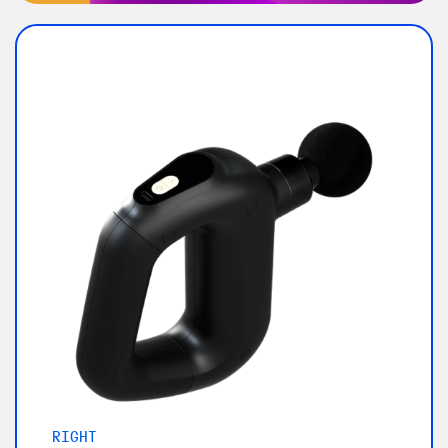
RIGHT
L