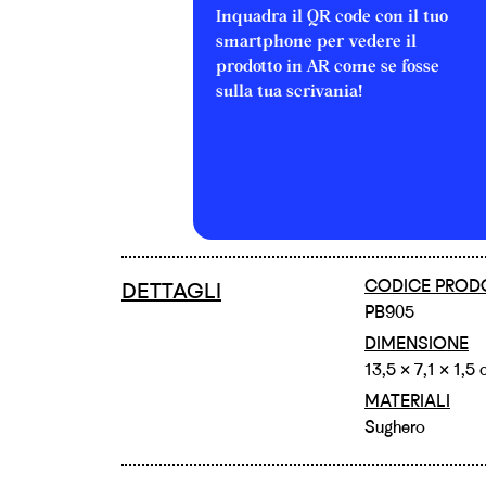
Inquadra il QR code con il tuo
smartphone per vedere il
prodotto in AR come se fosse
sulla tua scrivania!
CODICE PROD
DETTAGLI
PB905
DIMENSIONE
13,5 × 7,1 × 1,5
MATERIALI
Sughero