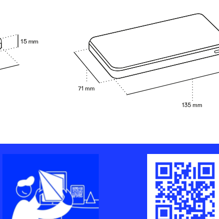
15 mm
71 mm
135 mm