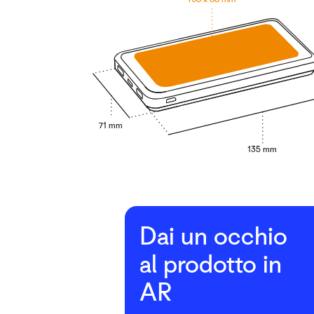
71 mm
135 mm
Dai un occhio
al prodotto in
AR