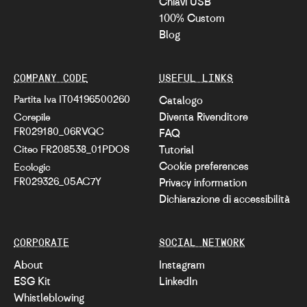
Chiavi USB
100% Custom
Blog
COMPANY CODE
USEFUL LINKS
Partita Iva IT04196500260
Catalogo
Diventa Rivenditore
Corepile
FR029180_06RVQC
FAQ
Citeo FR208538_01PDOS
Tutorial
Cookie preferences
Ecologic
FR029326_05AC7Y
Privacy information
Dichiarazione di accessibilità
CORPORATE
SOCIAL NETWORK
About
Instagram
ESG Kit
LinkedIn
Whistleblowing