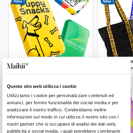
New !
New !
KiiBank Lab
Jac
Power bank custom con ricarica wireless Qi1,
Bor
5.000 mAh
Questo sito web utilizza i cookie
12 giorni
Utilizziamo i cookie per personalizzare contenuti ed
New !
New !
annunci, per fornire funzionalità dei social media e per
analizzare il nostro traffico. Condividiamo inoltre
informazioni sul modo in cui utilizza il nostro sito con i
nostri partner che si occupano di analisi dei dati web,
pubblicità e social media, i quali potrebbero combinarle