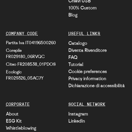
Chiavi USB
100% Custom
Blog
COMPANY CODE
USEFUL LINKS
Partita Iva IT04196500260
Catalogo
Diventa Rivenditore
Corepile
FR029180_06RVQC
FAQ
Citeo FR208538_01PDOS
Tutorial
Cookie preferences
Ecologic
FR029326_05AC7Y
Privacy information
Dichiarazione di accessibilità
CORPORATE
SOCIAL NETWORK
About
Instagram
ESG Kit
LinkedIn
Whistleblowing