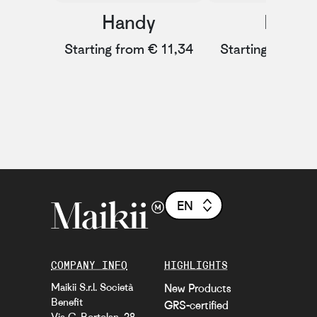
Handy
Dew
Starting from € 11,34
Starting from €
EN
COMPANY INFO
HIGHLIGHTS
Maikii S.r.l. Società
New Products
Benefit
GRS-certified
Via G. Bortolan, 28