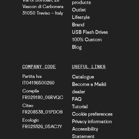
products
Vascon di Carbonera
Outlet
31050 Treviso – Italy
Lifestyle
Brand
USB Flash Drives
100% Custom
Blog
COMPANY CODE
USEFUL LINKS
Partita Iva
Catalogue
IT04196500260
Become a Maikii
Corepile
dealer
FR029180_06RVQC
FAQ
Citeo
Tutorial
FR208538_01PDOS
Cookie preferences
Ecologic
Privacy information
FR029326_05AC7Y
Accessibility
Statement