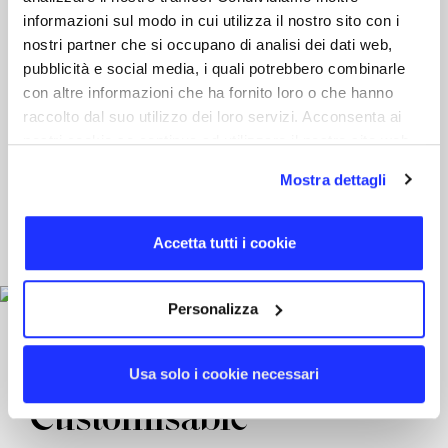
informazioni sul modo in cui utilizza il nostro sito con i
nostri partner che si occupano di analisi dei dati web,
pubblicità e social media, i quali potrebbero combinarle
con altre informazioni che ha fornito loro o che hanno
Perfect for every
raccolto dal suo utilizzo dei loro servizi. Acconsenta ai
nostri cookie se continua ad utilizzare il nostro sito web.
pocket
Mostra dettagli
With its compact size of 9 x 6 cm, this
product is ideal for carrying up to 3/4
Accetta tutti i cookie
documents or credit cards.
Personalizza
Usa solo i cookie necessari
Customisable