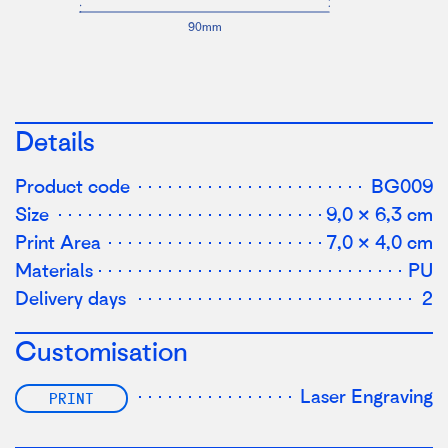
90mm
Details
Product code
BG009
Size
9,0 × 6,3 cm
Print Area
7,0 × 4,0 cm
Materials
PU
Delivery days
2
Customisation
Laser Engraving
PRINT