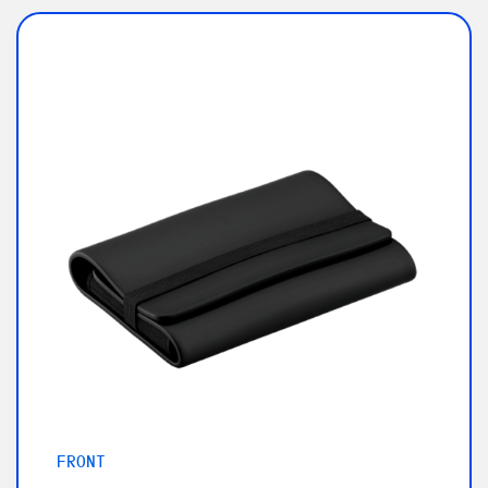
FRONT
B