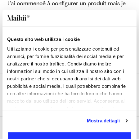
J'ai commencé à configurer un produit mais je
ne l'ai pas encore fini. Puis-je le terminer plus
tard? Y a-t-il a une limite de temps pour
terminer un devis?
Questo sito web utilizza i cookie
Utilizziamo i cookie per personalizzare contenuti ed
Combien de de devis je peux enregistrer sur
annunci, per fornire funzionalità dei social media e per
mon compte?
analizzare il nostro traffico. Condividiamo inoltre
informazioni sul modo in cui utilizza il nostro sito con i
nostri partner che si occupano di analisi dei dati web,
Le devis engage-t-il à quelque chose?
pubblicità e social media, i quali potrebbero combinarle
con altre informazioni che ha fornito loro o che hanno
raccolto dal suo utilizzo dei loro servizi. Acconsenta ai
Comment faire un devis?
nostri cookie se continua ad utilizzare il nostro sito web.
Mostra dettagli
Je souhaite modifier l'adresse de livraison. Est-
ce possible?