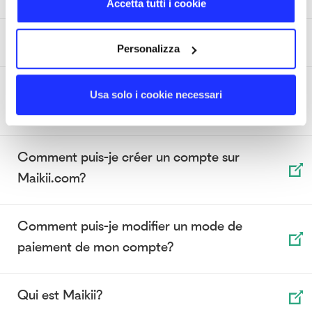
Accetta tutti i cookie
Comment puis-je modifier mon compte?
Personalizza
J'ai oublié mon mot de passe. Comment puis-je
Usa solo i cookie necessari
le réinitialiser?
Comment puis-je créer un compte sur
Maikii.com?
Comment puis-je modifier un mode de
paiement de mon compte?
Qui est Maikii?