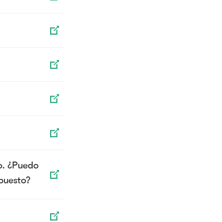
o. ¿Puedo
upuesto?