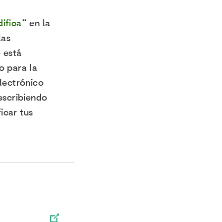
ifica
” en la
las
 está
o para la
electrónico
escribiendo
icar tus