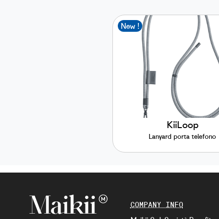
New !
KiiLoop
Lanyard porta telefono
COMPANY INFO