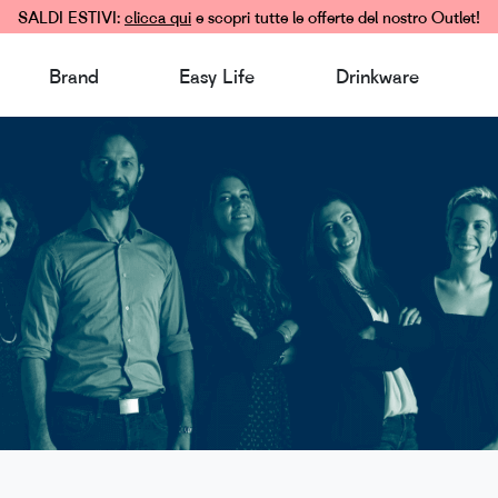
SALDI ESTIVI:
clicca qui
e scopri tutte le offerte del nostro Outlet!
Brand
Easy Life
Drinkware