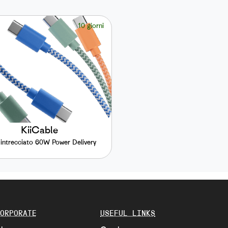
10 giorni
KiiCable
intrecciato 60W Power Delivery
ORPORATE
USEFUL LINKS