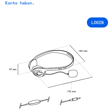
Konto haben.
LOGIN
140 mm
47 mm
170 mm