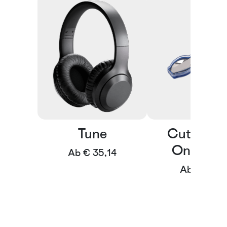
Tune
Cutlery S
OnTheG
Ab € 35,14
Ab € 8,69