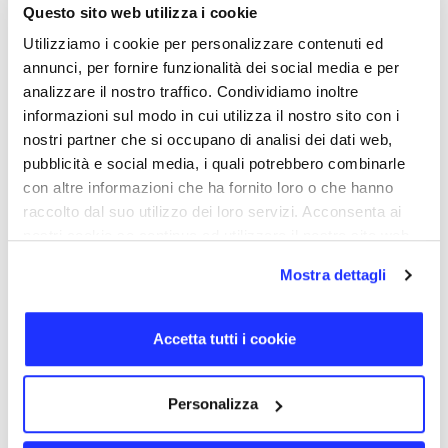
Online-Ausbildungskurse. Dank der
Questo sito web utilizza i cookie
schaumstoffgepolsterten Hörmuscheln sind sie leicht
Utilizziamo i cookie per personalizzare contenuti ed
und auch stundenlang angenehm zu tragen. Der
Kopfbügel ist einstellbar und auch der Bügel des
annunci, per fornire funzionalità dei social media e per
Mikrofons ist flexibel, um den Kopfhörer an die
analizzare il nostro traffico. Condividiamo inoltre
jeweiligen Bedürfnisse anzupassen. Wenn kein Gespräch
informazioni sul modo in cui utilizza il nostro sito con i
geführt wird, kann das Mikrofon vom Gesicht entfernt
nostri partner che si occupano di analisi dei dati web,
werden. Die Kopfhörer verfügen über einen
Lautsprecher mit 100 dB sowie über ein Mikrofon mit
pubblicità e social media, i quali potrebbero combinarle
38 dB und Geräuschminderung. Die Lautstärkeregelung
con altre informazioni che ha fornito loro o che hanno
befindet sich am 1,5-Meter-langen Kabel mit 3,5-mm-
raccolto dal suo utilizzo dei loro servizi. Acconsenta ai
Klinkenstecker und seine Oberfläche kann mit einem
nostri cookie se continua ad utilizzare il nostro sito web.
Siebdruck-Logo in bis zu zwei Farben individuell
gestaltet werden. Der Versand erfolgt ab Firmensitz
innerhalb von 24/48 Stunden nach Auftragsbestätigung.
Mostra dettagli
ZURÜCK NACH OBEN
Accetta tutti i cookie
DETAILS
PRODUKTCODE
Personalizza
HP907