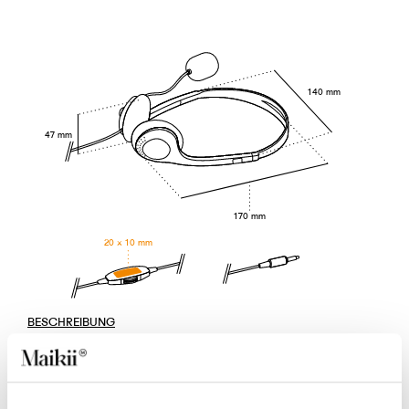
140 mm
47 mm
170 mm
20 × 10 mm
BESCHREIBUNG
Kopfhörer für Computer oder Laptop mit Klinkenkabel
und externem Mikrofon mit einem flexiblen Bügel und
einstellbarer Position. Diese Kopfhörer sind das ideale
Arbeitsinstrument für Videoanrufe, Webinars oder