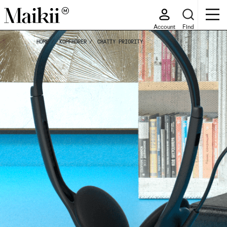
Account
Find
HOME
KOPFHÖRER
CHATTY PRIORITY