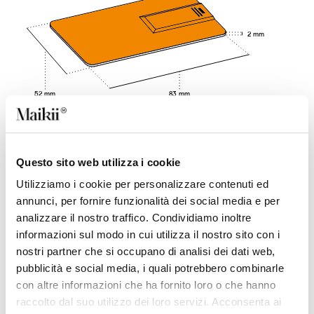
2 mm
83 mm
52 mm
BESCHREIBUNG
Questo sito web utilizza i cookie
Utilizziamo i cookie per personalizzare contenuti ed
USB-Stick in nur 24 Stunden in neutraler Ausführung
und 48 Stunden in kundenspezifischer Ausführung dank
annunci, per fornire funzionalità dei social media e per
schnellem Lieferservice. *
analizzare il nostro traffico. Condividiamo inoltre
Dieser Stick ist dank seiner Form, die einer Kreditkarte
informazioni sul modo in cui utilizza il nostro sito con i
ähnlich sieht, äußerst flach und bequem, außerdem
nostri partner che si occupano di analisi dei dati web,
verfügt er über den größten bedruckbaren Bereich und
ist somit für die persönliche grafische Gestaltung am
pubblicità e social media, i quali potrebbero combinarle
besten geeignet ist. Der Stick besteht aus Kunststoff und
con altre informazioni che ha fornito loro o che hanno
verfügt über einen Steckverbinder, der seitlich geöffnet
raccolto dal suo utilizzo dei loro servizi. Acconsenta ai
und für einen praktischeren Gebrauch abgenommen