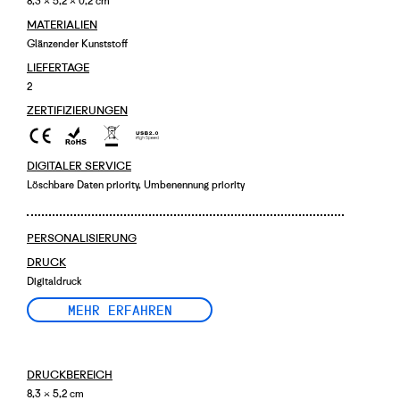
8,3 × 5,2 × 0,2 cm
MATERIALIEN
Glänzender Kunststoff
LIEFERTAGE
2
ZERTIFIZIERUNGEN
DIGITALER SERVICE
Löschbare Daten priority, Umbenennung priority
PERSONALISIERUNG
DRUCK
Digitaldruck
MEHR ERFAHREN
DRUCKBEREICH
8,3 × 5,2 cm