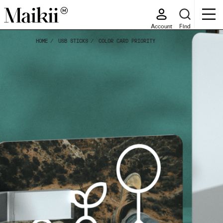
Account
Find
HOME
USB STICKS
COLOR CARD PRIORITY