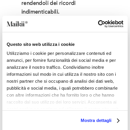
rendendoli dei ricordi
indimenticabili.
Questo sito web utilizza i cookie
Ogni prodotto di questo starter
Utilizziamo i cookie per personalizzare contenuti ed
annunci, per fornire funzionalità dei social media e per
pack è stato progettato per
analizzare il nostro traffico. Condividiamo inoltre
offrire un’esperienza unica,
informazioni sul modo in cui utilizza il nostro sito con i
unendo funzionalità e stile. E la
nostri partner che si occupano di analisi dei dati web,
buona notizia è che non dovete
pubblicità e social media, i quali potrebbero combinarle
con altre informazioni che ha fornito loro o che hanno
aspettare per godervi l’estate,
raccolto dal suo utilizzo dei loro servizi. Acconsenta ai
perché tutti questi articoli
nostri cookie se continua ad utilizzare il nostro sito web.
promozionali sono disponibili in
Mostra dettagli
pronta consegna
su
Maikii.com
.