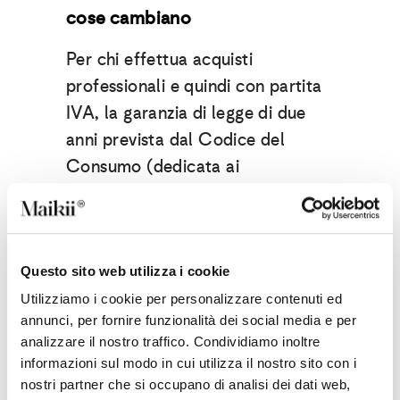
cose cambiano
Per chi effettua acquisti
professionali e quindi con partita
IVA, la garanzia di legge di due
anni prevista dal Codice del
Consumo (dedicata ai
consumatori finali)
non è più
valida
e viene invece applicata
quella di
un anno
prevista dal
Codice Civile oppure, a scelta,
Questo sito web utilizza i cookie
quella convenzionale determinata
Utilizziamo i cookie per personalizzare contenuti ed
liberamente dal produttore.
annunci, per fornire funzionalità dei social media e per
analizzare il nostro traffico. Condividiamo inoltre
informazioni sul modo in cui utilizza il nostro sito con i
nostri partner che si occupano di analisi dei dati web,