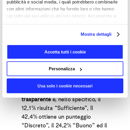
pubblicità e social media, i quali potrebbero combinarle
La garanzia trasparente in
con altre informazioni che ha fornito loro o che hanno
ambito Hi-Tech
raccolto dal suo utilizzo dei loro servizi. Acconsenta ai
nostri cookie se continua ad utilizzare il nostro sito web.
Dopo il rapporto sul settore
Mostra dettagli
tessile, Konsumer e Garanteasy
hanno passato in rassegna il
Accetta tutti i cookie
settore tecnologico e hanno
rilevato che oggi circa l’84,8% dei
Personalizza
rivenditori di prodotti
tecnologici
comunica la garanzia sui propri
Usa solo i cookie necessari
siti
in maniera chiara e
trasparente
e, nello specifico, il
12,1% risulta “Sufficiente”, Il
42,4% ottiene un punteggio
“Discreto”, il 24,2% “Buono” ed il