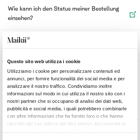
Wie kann ich den Status meiner Bestellung
einsehen?
Welche Zahlungsmethoden gibt es für meine
Bestellung?
Questo sito web utilizza i cookie
Ich habe begonnen ein Produkt zu
Utilizziamo i cookie per personalizzare contenuti ed
konfigurieren, habe es jedoch noch nicht
annunci, per fornire funzionalità dei social media e per
analizzare il nostro traffico. Condividiamo inoltre
fertiggestellt. Kann ich später weitermachen?
informazioni sul modo in cui utilizza il nostro sito con i
Gibt es einen Zeitrahmen in dem ich ein
nostri partner che si occupano di analisi dei dati web,
Produkt fertigstellen muss?
pubblicità e social media, i quali potrebbero combinarle
con altre informazioni che ha fornito loro o che hanno
raccolto dal suo utilizzo dei loro servizi. Acconsenta ai
Wie viele Kostenvoranschläge kann ich auf
nostri cookie se continua ad utilizzare il nostro sito web.
meinem Account speichern?