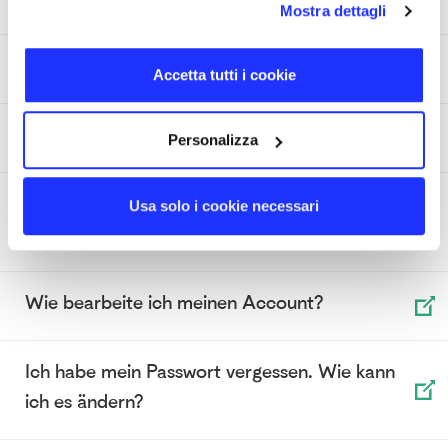
Mostra dettagli
Ist der Kostenvoranschlag verbindlich?
Accetta tutti i cookie
Wie wird ein Kostenvoranschlag erstellt?
Personalizza
Ich möchte die Lieferadresse ändern. Ist das
Usa solo i cookie necessari
möglich?
Wie bearbeite ich meinen Account?
Ich habe mein Passwort vergessen. Wie kann
ich es ändern?