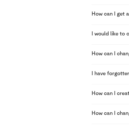
How can I get 
I would like to 
How can I chan
I have forgotte
How can I crea
How can I cha