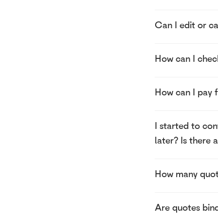
Can I edit or c
How can I check
How can I pay 
I started to con
later? Is there 
How many quote
Are quotes bin