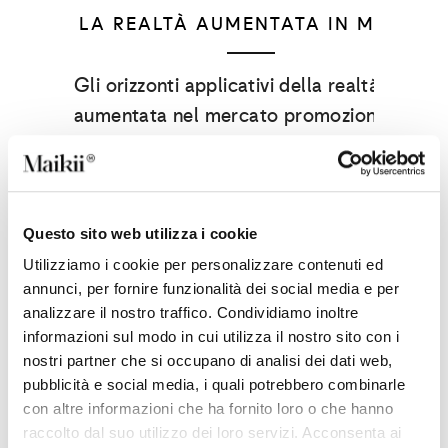
LA REALTÀ AUMENTATA IN MAIKII
Gli orizzonti applicativi della realtà
aumentata nel mercato promozionale
Si parla molto di realtà aumentata
o Augmented Reality (AR) che è entrata
a far parte del nostro quotidiano da
tempo, ma cosa significa poter sfruttare
Questo sito web utilizza i cookie
questa opportunità nel mercato
Utilizziamo i cookie per personalizzare contenuti ed
promozionale? In Maikii ha…
annunci, per fornire funzionalità dei social media e per
analizzare il nostro traffico. Condividiamo inoltre
21 Dicembre 2021
informazioni sul modo in cui utilizza il nostro sito con i
nostri partner che si occupano di analisi dei dati web,
pubblicità e social media, i quali potrebbero combinarle
con altre informazioni che ha fornito loro o che hanno
raccolto dal suo utilizzo dei loro servizi. Acconsenta ai